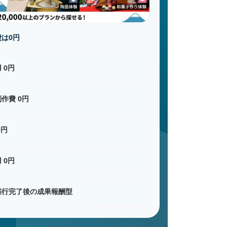
は0円
 0円
作費 0円
0円
 0円
催行完了後の成果報酬型