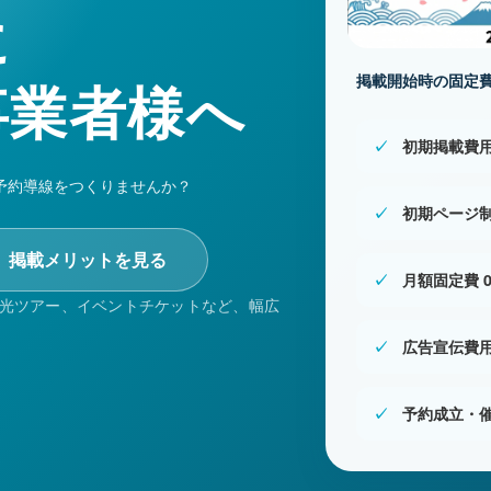
に
掲載開始時の固定費
事業者様へ
初期掲載費用
予約導線をつくりませんか？
初期ページ制
掲載メリットを見る
月額固定費 
光ツアー、イベントチケットなど、幅広
広告宣伝費用
予約成立・